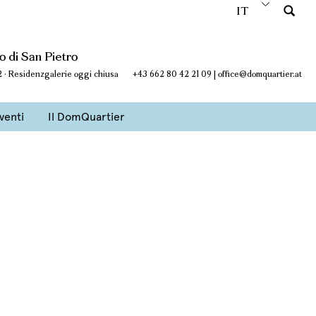
IT
 di San Pietro
 12 · Residenzgalerie oggi chiusa
+43 662 80 42 21 09
|
office@domquartier.at
venti
Il DomQuartier