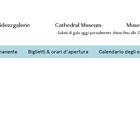
idenzgalerie
Cathedral Museum
Museo
· Saloni di gala oggi parzialmente chiusi fino alle
manente
Biglietti & orari d’apertura
Calendario degli e