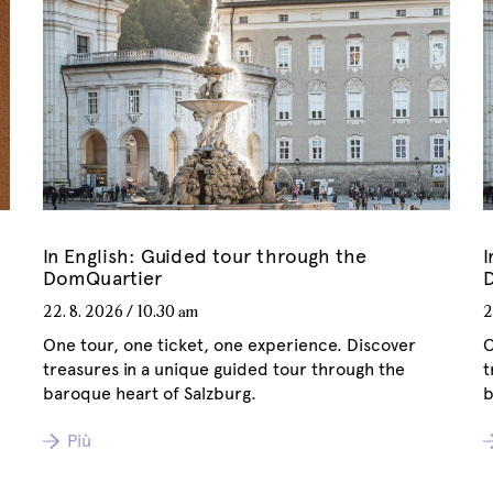
In English: Guided tour through the
I
DomQuartier
22. 8. 2026
/
10.30 am
2
One tour, one ticket, one experience. Discover
O
treasures in a unique guided tour through the
t
baroque heart of Salzburg.
b
Più