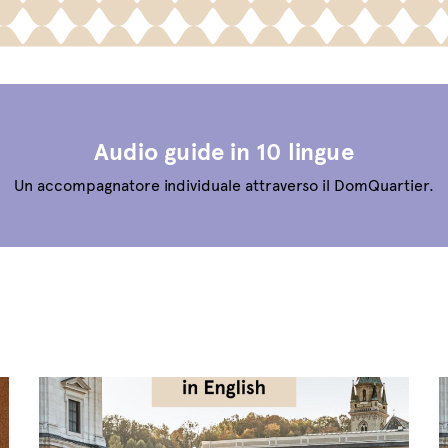
Audio guide in 10 lingue
Un accompagnatore individuale attraverso il DomQuartier.