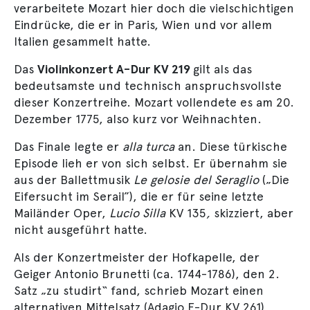
verarbeitete Mozart hier doch die vielschichtigen
Eindrücke, die er in Paris, Wien und vor allem
Italien gesammelt hatte.
Das
Violinkonzert A-Dur KV 219
gilt als das
bedeutsamste und technisch anspruchsvollste
dieser Konzertreihe. Mozart vollendete es am 20.
Dezember 1775, also kurz vor Weihnachten.
Das Finale legte er
alla turca
an. Diese türkische
Episode lieh er von sich selbst. Er übernahm sie
aus der Ballettmusik
Le gelosie del Seraglio
(„Die
Eifersucht im Serail”), die er für seine letzte
Mailänder Oper,
Lucio Silla
KV 135
,
skizziert, aber
nicht ausgeführt hatte.
Als der Konzertmeister der Hofkapelle, der
Geiger Antonio Brunetti (ca. 1744-1786), den 2.
Satz „zu studirt“ fand, schrieb Mozart einen
alternativen Mittelsatz (Adagio E-Dur KV 261),