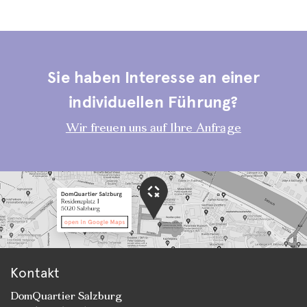
Sie haben Interesse an einer
individuellen Führung?
Wir freuen uns auf Ihre Anfrage
Kontakt
DomQuartier Salzburg