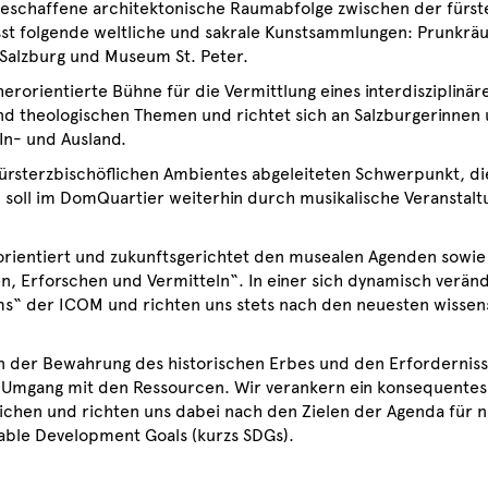
geschaffene architektonische Raumabfolge zwischen der fürst
st folgende weltliche und sakrale Kunstsammlungen: Prunkrä
Salzburg und Museum St. Peter.
erorientierte Bühne für die Vermittlung eines interdisziplinär
und theologischen Themen und richtet sich an Salzburgerinnen 
In- und Ausland.
 fürsterzbischöflichen Ambientes abgeleiteten Schwerpunkt, di
d soll im DomQuartier weiterhin durch musikalische Veranstal
rientiert und zukunftsgerichtet den musealen Agenden sowie 
 Erforschen und Vermitteln“. In einer sich dynamisch verän
ms“ der ICOM und richten uns stets nach den neuesten wissen
 der Bewahrung des historischen Erbes und den Erforderniss
n Umgang mit den Ressourcen. Wir verankern ein konsequentes
ichen und richten uns dabei nach den Zielen der Agenda für n
able Development Goals (kurzs SDGs).