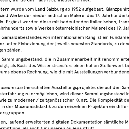
tern wurde vom Land Salzburg ab 1952 aufgebaut. Glanzpunkt
s sind Werke der niederländischen Malerei des 17. Jahrhundert
n. Ergänzt werden diese mit bedeutenden italienischen, fran
ahrhunderts sowie Werken österreichischer Malerei des 19. Ja
Gemäldebestandes von internationalem Rang ist ein Fundament
nz unter Einbeziehung der jeweils neuesten Standards, zu den
en zählen.
m Sammlungsbestand, die in Zusammenarbeit mit renommiert
olgt, als Basis des Wissenstransfers einen hohen Stellenwert
ums ebenso Rechnung, wie die mit Ausstellungen verbundenen
n Museumspartnerschaften Ausstellungsprojekte, die auf den 
sterfahrung zu ermöglichen, wird dieser Sammlungsbestand in 
ie zu moderner / zeitgenössischer Kunst. Die Komplexität der
t in der Museumsdidaktik zu den einzelnen Projekten ein diffe
tersgruppen.
en, laufend erweiterten digitalen Dokumentation sämtliche M
mittlung, als auch für unseren Außenauftritt.