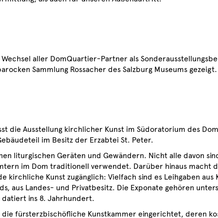
Wechsel aller DomQuartier-Partner als Sonderausstellungsbe
r barocken Sammlung Rossacher des Salzburg Museums gezeigt.
n
 die Ausstellung kirchlicher Kunst im Südoratorium des Dom
udeteil im Besitz der Erzabtei St. Peter.
n liturgischen Geräten und Gewändern. Nicht alle davon sin
ämtern im Dom traditionell verwendet. Darüber hinaus mach
e kirchliche Kunst zugänglich: Vielfach sind es Leihgaben aus
ds, aus Landes- und Privatbesitz. Die Exponate gehören unter
datiert ins 8. Jahrhundert.
n die fürsterzbischöfliche Kunstkammer eingerichtet, deren k