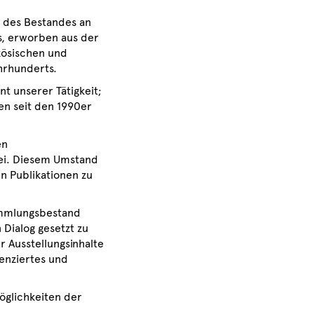
 des Bestandes an
s, erworben aus der
zösischen und
hrhunderts.
 unserer Tätigkeit;
en seit den 1990er
en
 bei. Diesem Umstand
 Publikationen zu
Sammlungsbestand
Dialog gesetzt zu
 Ausstellungsinhalte
renziertes und
öglichkeiten der