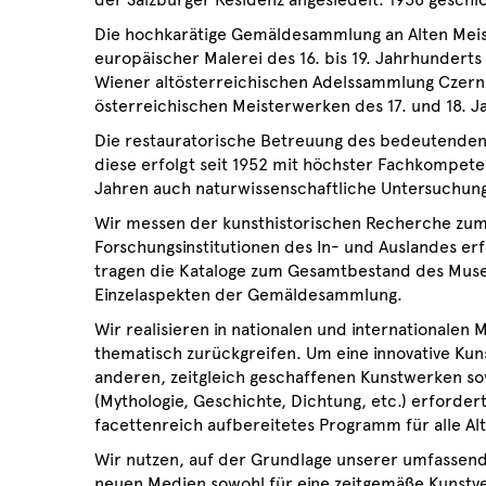
Die hochkarätige Gemäldesammlung an Alten Meis
europäischer Malerei des 16. bis 19. Jahrhundert
Wiener altösterreichischen Adelssammlung Czerni
österreichischen Meisterwerken des 17. und 18. J
Die restauratorische Betreuung des bedeutenden 
diese erfolgt seit 1952 mit höchster Fachkompete
Jahren auch naturwissenschaftliche Untersuchung
Wir messen der kunsthistorischen Recherche zu
Forschungsinstitutionen des In- und Auslandes erf
tragen die Kataloge zum Gesamtbestand des Muse
Einzelaspekten der Gemäldesammlung.
Wir realisieren in nationalen und internationale
thematisch zurückgreifen. Um eine innovative Kun
anderen, zeitgleich geschaffenen Kunstwerken sow
(Mythologie, Geschichte, Dichtung, etc.) erforder
facettenreich aufbereitetes Programm für alle Al
Wir nutzen, auf der Grundlage unserer umfassend
neuen Medien sowohl für eine zeitgemäße Kunstver