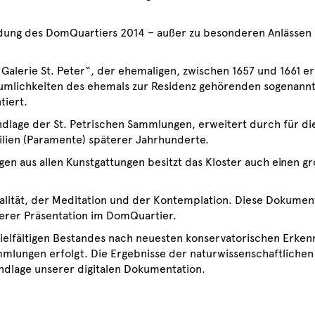
ndung des DomQuartiers 2014 – außer zu besonderen Anlässen –
alerie St. Peter“, der ehemaligen, zwischen 1657 und 1661 er
äumlichkeiten des ehemals zur Residenz gehörenden sogenannt
tiert.
ndlage der St. Petrischen Sammlungen, erweitert durch für die
tilien (Paramente) späterer Jahrhunderte.
 aus allen Kunstgattungen besitzt das Kloster auch einen g
ualität, der Meditation und der Kontemplation. Diese Dokumen
serer Präsentation im DomQuartier.
elfältigen Bestandes nach neuesten konservatorischen Erkennt
mlungen erfolgt. Die Ergebnisse der naturwissenschaftlichen
ndlage unserer digitalen Dokumentation.