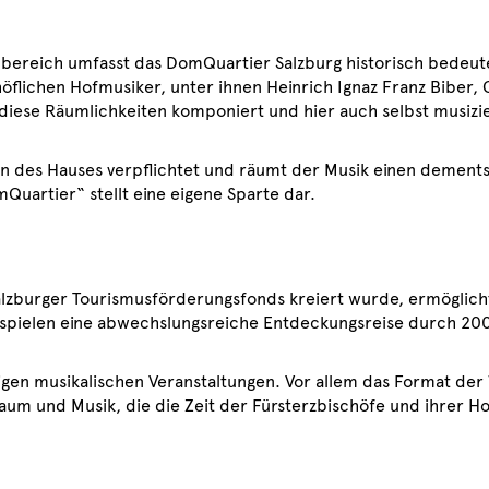
ereich umfasst das DomQuartier Salzburg historisch bedeut
chöflichen Hofmusiker, unter ihnen Heinrich Ignaz Franz Biber, 
iese Räumlichkeiten komponiert und hier auch selbst musizier
ion des Hauses verpflichtet und räumt der Musik einen demen
uartier“ stellt eine eigene Sparte dar.
Salzburger Tourismusförderungsfonds kreiert wurde, ermöglic
ispielen eine abwechslungsreiche Entdeckungsreise durch 200
igen musikalischen Veranstaltungen. Vor allem das Format der
Raum und Musik, die die Zeit der Fürsterzbischöfe und ihrer 