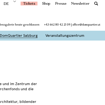
Tickets
Shop
Presse
Newsletter
DE
denzgalerie heute geschlossen
+43 662 80 42 21 09
|
office@domquartier.at
DomQuartier Salzburg
Veranstaltungszentrum
de und im Zentrum der
irchenfonds und die
rchitektur, bildender