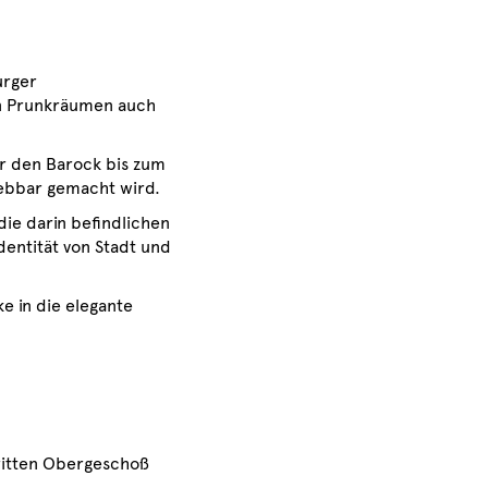
urger
en Prunkräumen auch
er den Barock bis zum
ebbar gemacht wird.
ie darin befindlichen
dentität von Stadt und
e in die elegante
dritten Obergeschoß