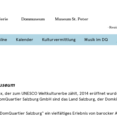
erie
Dommuseum
Museum St. Peter
· Resi
line
Kalender
Kulturvermittlung
Musik im DQ
Museum
x, der zum UNESCO Weltkulturerbe zählt, 2014 eröffnet wur
 DomQuartier Salzburg GmbH sind das Land Salzburg, der Domk
mQuartier Salzburg“ ein vielfältiges Erlebnis von barocker A