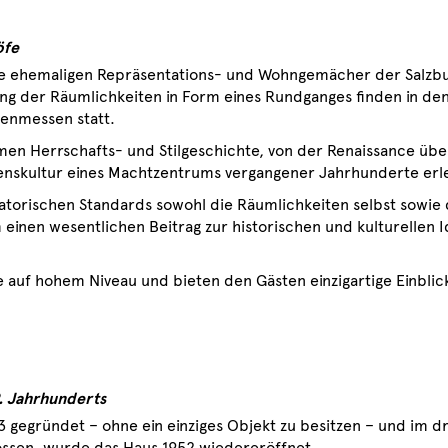
öfe
 die ehemaligen Repräsentations- und Wohngemächer der Salzb
ng der Räumlichkeiten in Form eines Rundganges finden in d
tenmessen statt.
äumen Herrschafts- und Stilgeschichte, von der Renaissance üb
enskultur eines Machtzentrums vergangener Jahrhunderte erl
torischen Standards sowohl die Räumlichkeiten selbst sowie d
inen wesentlichen Beitrag zur historischen und kulturellen I
 auf hohem Niveau und bieten den Gästen einzigartige Einblick
9. Jahrhunderts
 gegründet – ohne ein einziges Objekt zu besitzen – und im 
lossen, wurde das Haus 1952 wiedereröffnet.