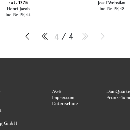
rot, 1775
Josef Wehsikor
Henri Jacob
Inv.-Nr. PR 48
Inv.-Nr. PR 44
4
/ 4
r
AGB
DomQuarti
Impressum
Prunkräum
Datenschutz
t
rg GmbH