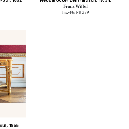
Stil, 1852
Neobarocker Zentraltisch, 19. Jh.
Franz Wiffel
Inv.-Nr. PR 379
til, 1855