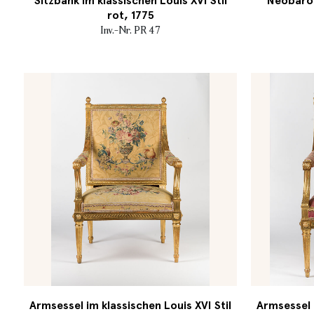
Sitzbank im klassischen Louis XVI Stil
Neobarock
rot, 1775
Inv.-Nr. PR 47
Armsessel im klassischen Louis XVI Stil
Armsessel i