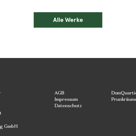
Alle Werke
r
AGB
DomQuarti
Impressum
Prunkräum
Datenschutz
t
rg GmbH