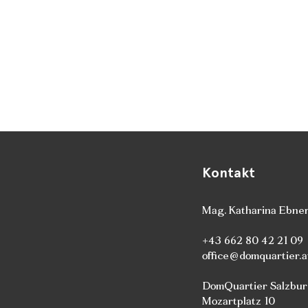
Kontakt
Mag. Katharina Ebne
+43 662 80 42 21 09
office@domquartier.a
DomQuartier Salzbu
Mozartplatz 10