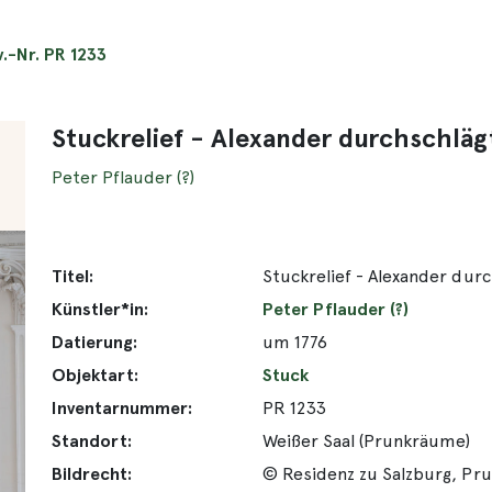
v.-Nr. PR 1233
Stuckrelief - Alexander durchschlä
Peter Pflauder (?)
Titel:
Stuckrelief - Alexander dur
Künstler*in:
Peter Pflauder (?)
Datierung:
um 1776
Objektart:
Stuck
Inventarnummer:
PR 1233
Standort:
Weißer Saal (Prunkräume)
Bildrecht:
© Residenz zu Salzburg, Pr