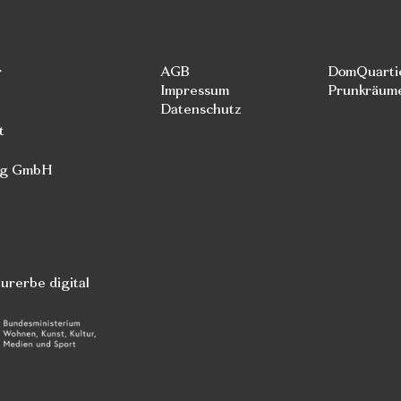
r
AGB
DomQuarti
Impressum
Prunkräum
Datenschutz
t
rg GmbH
rerbe digital