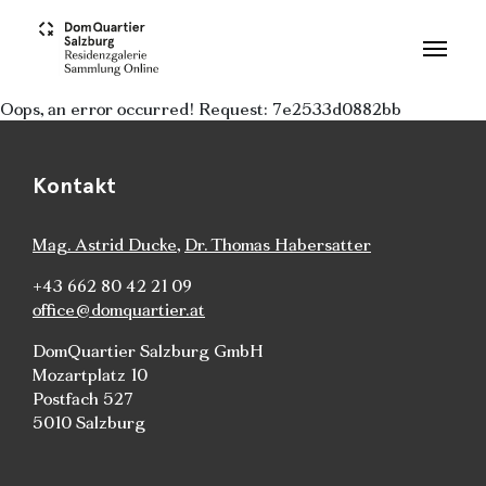
Skip to main content
Oops, an error occurred! Request: 7e2533d0882bb
Kontakt
Mag. Astrid Ducke
,
Dr. Thomas Habersatter
+43 662 80 42 21 09
office@domquartier.at
DomQuartier Salzburg GmbH
Mozartplatz 10
Postfach 527
5010 Salzburg