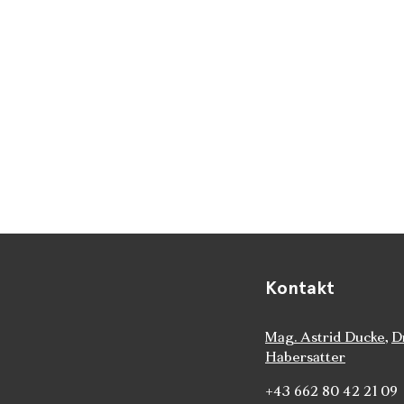
Kontakt
Mag. Astrid Ducke
,
D
Habersatter
+43 662 80 42 21 09