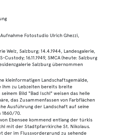
lung
 Aufnahme Fotostudio Ulrich Ghezzi,
erie Welz, Salzburg; 14.4.1944, Landesgalerie,
US-Custody; 16.11.1949, SMCA (heute: Salzburg
Residenzgalerie Salzburg übernommen
ine kleinformatigen Landschaftsgemälde,
e ihm zu Lebzeiten bereits breite
seinem Bild "Bad Ischl" weisen das helle
phäre, das Zusammenfassen von Farbflächen
che Ausführung der Landschaft auf seine
 1860/70.
 von Ebensee kommend entlang der türkis
l mit der Stadtpfarrkirche St. Nikolaus.
etet der im Flussvordergrund zu sehende