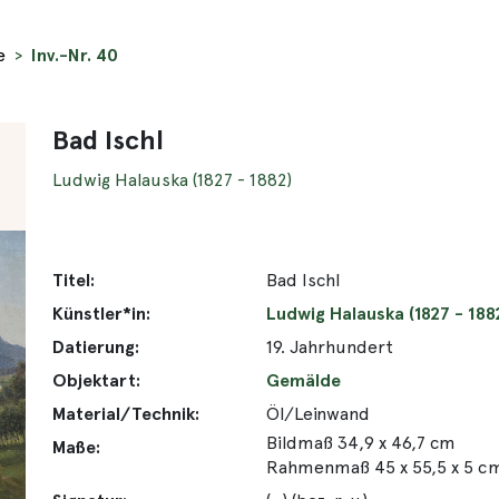
e
Inv.-Nr. 40
Bad Ischl
Ludwig Halauska (1827 - 1882)
Titel:
Bad Ischl
Künstler*in:
Ludwig Halauska (1827 - 188
Datierung:
19. Jahrhundert
Objektart:
Gemälde
Material/Technik:
Öl/Leinwand
Bildmaß 34,9 x 46,7 cm
Maße:
Rahmenmaß 45 x 55,5 x 5 c