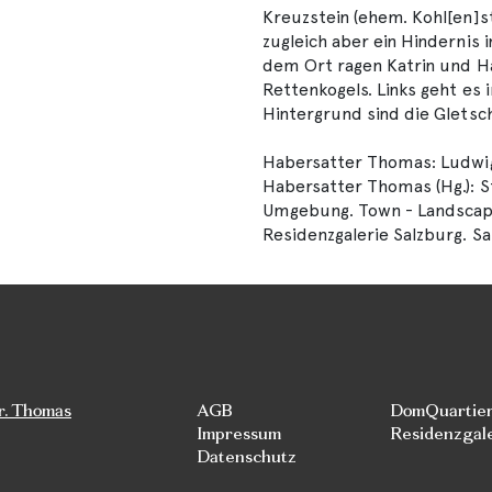
Kreuzstein (ehem. Kohl[en]st
zugleich aber ein Hindernis i
dem Ort ragen Katrin und Ha
Rettenkogels. Links geht es 
Hintergrund sind die Gletsc
Habersatter Thomas: Ludwig 
Habersatter Thomas (Hg.): St
Umgebung. Town - Landscape
Residenzgalerie Salzburg. Sal
r. Thomas
AGB
DomQuartie
Impressum
Residenzgal
Datenschutz