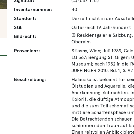
Signatur:
(...) (bez. r. u.)
Inventarnummer:
40
Standort:
Derzeit nicht in der Ausstel
Stil:
Österreich 19. Jahrhundert
© Residenzgalerie Salzburg,
Bildrecht:
Oberalm
Provenienz:
Stiasny, Wien; Juli 1939, Gal
LG 567; Bergung St. Gilgen; 
Museum); nach 1952 in die 
JUFFINGER 2010, Bd. 1, S. 92
Beschreibung:
Halauska ist bekannt für se
Ölstudien und Aquarelle, di
Anerkennung einbrachten. In 
Kolorit, die duftige Atmos
und die zum Teil schematis
mittlere Schaffensphase um
Die Betrachtenden schauen
schimmernden Traun auf Isch
Einen reizvollen Anblick bi