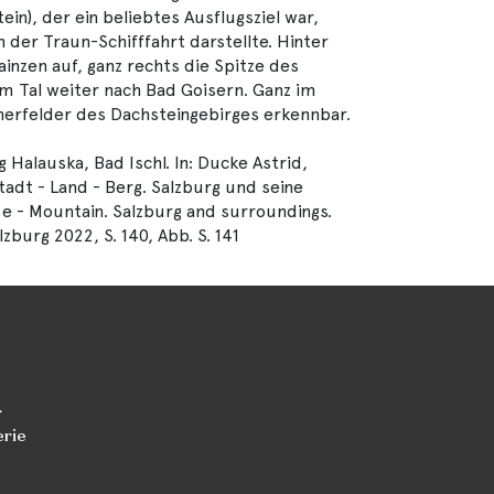
ein), der ein beliebtes Ausflugsziel war,
n der Traun-Schifffahrt darstellte. Hinter
inzen auf, ganz rechts die Spitze des
im Tal weiter nach Bad Goisern. Ganz im
herfelder des Dachsteingebirges erkennbar.
Halauska, Bad Ischl. In: Ducke Astrid,
adt - Land - Berg. Salzburg und seine
 - Mountain. Salzburg and surroundings.
zburg 2022, S. 140, Abb. S. 141
r
erie