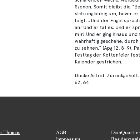
Szenen. Somit bleibt die "B
sich ungläubig um, bevor er
folgt. „Und der Engel sprac
an! Und er tat es. Und er sp
mir! Und er ging hinaus und
wahrhaftig geschehe, durch 
zu sehnen.“ (Apg 12, 8–9). P
Festtag der Kettenfeier fes
Kalender gestrichen.
Ducke Astrid: Zurückgeholt. 
62, 64
r. Thomas
AGB
DomQuartie
Impressum
Residenzgal