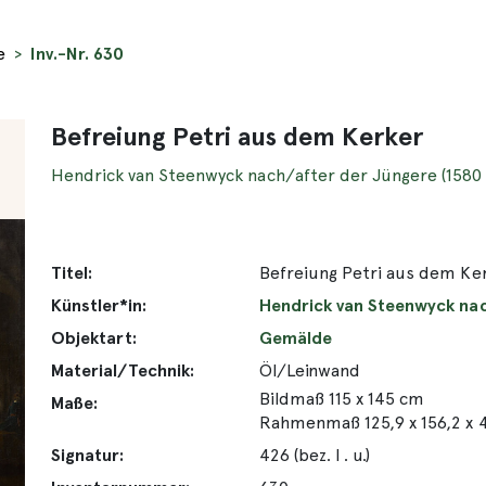
e
Inv.-Nr. 630
Befreiung Petri aus dem Kerker
Hendrick van Steenwyck nach/after der Jüngere (1580 
Titel:
Befreiung Petri aus dem Ke
Künstler*in:
Hendrick van Steenwyck nac
Objektart:
Gemälde
Material/Technik:
Öl/Leinwand
Bildmaß 115 x 145 cm
Maße:
Rahmenmaß 125,9 x 156,2 x 
Signatur:
426 (bez. l . u.)