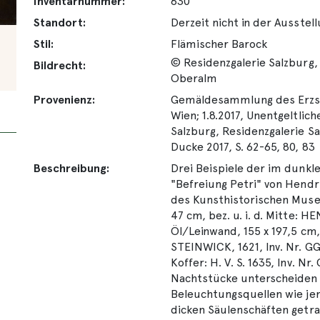
Inventarnummer:
630
Standort:
Derzeit nicht in der Ausstel
Stil:
Flämischer Barock
© Residenzgalerie Salzburg,
Bildrecht:
Oberalm
Provenienz:
Gemäldesammlung des Erzst
Wien; 1.8.2017, Unentgeltli
Salzburg, Residenzgalerie S
Ducke 2017, S. 62-65, 80, 83
Beschreibung:
Drei Beispiele der im dunkl
"Befreiung Petri" von Hendri
des Kunsthistorischen Museu
47 cm, bez. u. i. d. Mitte: HE
Öl/Leinwand, 155 x 197,5 cm, 
STEINWICK, 1621, Inv. Nr. GG 
Koffer: H. V. S. 1635, Inv. N
Nachtstücke unterscheiden s
Beleuchtungsquellen wie jene
dicken Säulenschäften getr