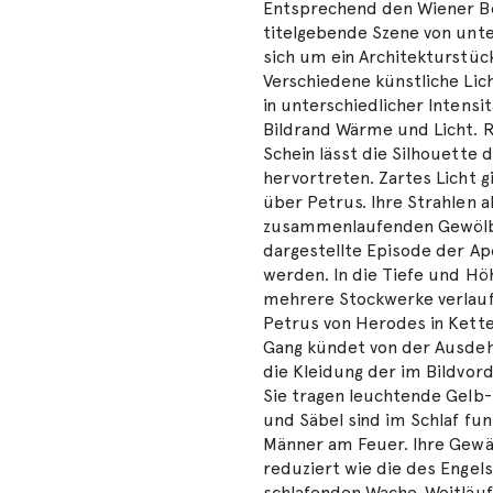
Entsprechend den Wiener Be
titelgebende Szene von unter
sich um ein Architekturstüc
Verschiedene künstliche Lic
in unterschiedlicher Intensi
Bildrand Wärme und Licht. R
Schein lässt die Silhouette
hervortreten. Zartes Licht g
über Petrus. Ihre Strahlen 
zusammenlaufenden Gewölber
dargestellte Episode der Apo
werden. In die Tiefe und H
mehrere Stockwerke verlauf
Petrus von Herodes in Ketten
Gang kündet von der Ausdeh
die Kleidung der im Bildvor
Sie tragen leuchtende Gelb-
und Säbel sind im Schlaf fu
Männer am Feuer. Ihre Gewän
reduziert wie die des Engel
schlafenden Wache. Weitläuf