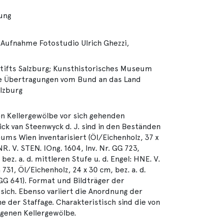
lung
 Aufnahme Fotostudio Ulrich Ghezzi,
ifts Salzburg; Kunsthistorisches Museum
che Übertragungen vom Bund an das Land
alzburg
en Kellergewölbe vor sich gehenden
ck van Steenwyck d. J. sind in den Beständen
ms Wien inventarisiert (Öl/Eichenholz, 37 x
NR. V. STEN. IOng. 1604, Inv. Nr. GG 723,
bez. a. d. mittleren Stufe u. d. Engel: HNE. V.
731, Öl/Eichenholz, 24 x 30 cm, bez. a. d.
r. GG 641). Format und Bildträger der
ich. Ebenso variiert die Anordnung der
 der Staffage. Charakteristisch sind die von
agenen Kellergewölbe.