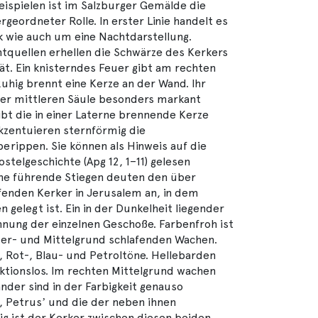
ispielen ist im Salzburger Gemälde die
geordneter Rolle. In erster Linie handelt es
k wie auch um eine Nachtdarstellung.
htquellen erhellen die Schwärze des Kerkers
tät. Ein knisterndes Feuer gibt am rechten
uhig brennt eine Kerze an der Wand. Ihr
 der mittleren Säule besonders markant
ibt die in einer Laterne brennende Kerze
akzentuieren sternförmig die
ippen. Sie können als Hinweis auf die
stelgeschichte (Apg 12, 1–11) gelesen
öhe führende Stiegen deuten den über
enden Kerker in Jerusalem an, in dem
 gelegt ist. Ein in der Dunkelheit liegender
nung der einzelnen Geschoße. Farbenfroh ist
der- und Mittelgrund schlafenden Wachen.
, Rot-, Blau- und Petroltöne. Hellebarden
nktionslos. Im rechten Mittelgrund wachen
der sind in der Farbigkeit genauso
s, Petrusʼ und die der neben ihnen
ig ist der Kerker zwischen diesen beiden