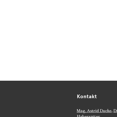
Kontakt
Mag. Astrid Ducke
,
D
Habersatter