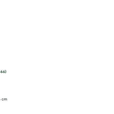
866)
8 cm