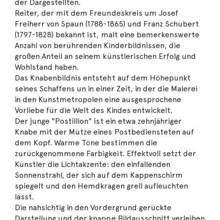
der Dargestellten.
Reiter, der mit dem Freundeskreis um Josef
Freiherr von Spaun (1788-1865) und Franz Schubert
(1797-1828) bekannt ist, malt eine bemerkenswerte
Anzahl von berührenden Kinderbildnissen, die
großen Anteil an seinem künstlerischen Erfolg und
Wohlstand haben.
Das Knabenbildnis entsteht auf dem Höhepunkt
seines Schaffens un in einer Zeit, in der die Malerei
in den Kunstmetropolen eine ausgesprochene
Vorliebe für die Welt des Kindes entwickelt.
Der junge "Postillion" ist ein etwa zehnjähriger
Knabe mit der Mütze eines Postbediensteten auf
dem Kopf. Warme Töne bestimmen die
zurückgenommene Farbigkeit. Effektvoll setzt der
Künstler die Lichtakzente: den einfallenden
Sonnenstrahl, der sich auf dem Kappenschirm
spiegelt und den Hemdkragen grell aufleuchten
lässt.
Die nahsichtig in den Vordergrund gerückte
Darstellung und der knappe Bildausschnitt verleihen