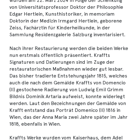
wurden am 22. März 2024 in Folge der Schenkung
von Universitätsprofessor Doktor der Philosophie
Edgar Hertlein, Kunsthistoriker, in memoriam
Doktorin der Medizin Irmgard Hertlein, geborene
Zeiss, Fachärztin für Kinderheilkunde, in der
Sammlung Residenzgalerie Salzburg inventarisiert.
Nach ihrer Restaurierung werden die beiden Werke
nun erstmals öffentlich präsentiert. Kraffts
Signaturen und Datierungen sind im Zuge der
restauratorischen Maßnahmen wieder gut lesbar.
Das bisher tradierte Entstehungsjahr 1815, welches
auch die nach dem Gemälde Kraffts von Domencio
(II) gestochene Radierung von Ludwig Emil Grimm
Bildnis Dominik Artaria aufweist, konnte widerlegt
werden. Laut den Bezeichnungen der Gemälde von
Krafft entstand das Porträt Domenico (II) 1816 in
Wien, das der Anna Maria zwei Jahre später im Jahr
1818, ebenfalls in Wien.
Kraffts Werke wurden vom Kaiserhaus, dem Adel