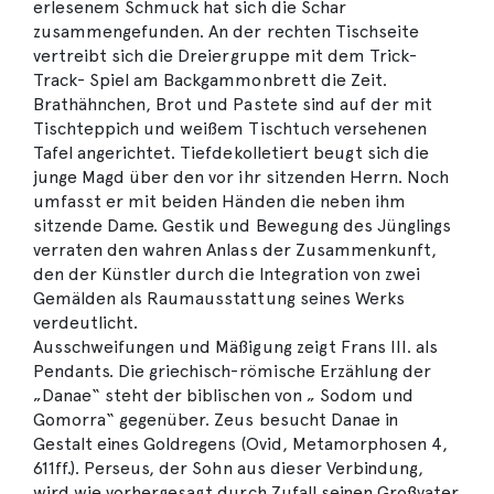
erlesenem Schmuck hat sich die Schar
zusammengefunden. An der rechten Tischseite
vertreibt sich die Dreiergruppe mit dem Trick-
Track- Spiel am Backgammonbrett die Zeit.
Brathähnchen, Brot und Pastete sind auf der mit
Tischteppich und weißem Tischtuch versehenen
Tafel angerichtet. Tiefdekolletiert beugt sich die
junge Magd über den vor ihr sitzenden Herrn. Noch
umfasst er mit beiden Händen die neben ihm
sitzende Dame. Gestik und Bewegung des Jünglings
verraten den wahren Anlass der Zusammenkunft,
den der Künstler durch die Integration von zwei
Gemälden als Raumausstattung seines Werks
verdeutlicht.
Ausschweifungen und Mäßigung zeigt Frans III. als
Pendants. Die griechisch-römische Erzählung der
„Danae“ steht der biblischen von „ Sodom und
Gomorra“ gegenüber. Zeus besucht Danae in
Gestalt eines Goldregens (Ovid, Metamorphosen 4,
611ff.). Perseus, der Sohn aus dieser Verbindung,
wird wie vorhergesagt durch Zufall seinen Großvater