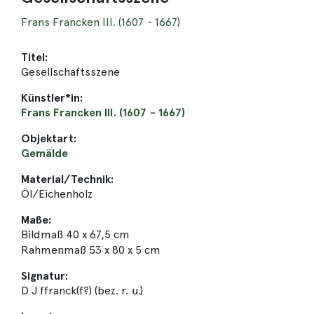
Frans Francken III. (1607 - 1667)
Titel:
Gesellschaftsszene
Künstler*in:
Frans Francken III. (1607 - 1667)
Objektart:
Gemälde
Material/Technik:
Öl/Eichenholz
Maße:
Bildmaß 40 x 67,5 cm
Rahmenmaß 53 x 80 x 5 cm
Signatur:
D J ffranck(f?) (bez. r. u.)