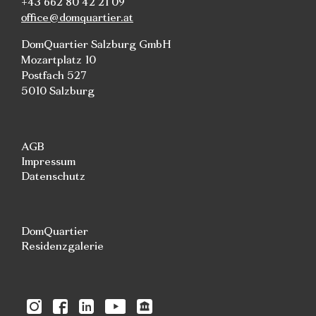
+43 662 80 42 21 09
office@domquartier.at
DomQuartier Salzburg GmbH
Mozartplatz 10
Postfach 527
5010 Salzburg
AGB
Impressum
Datenschutz
DomQuartier
Residenzgalerie