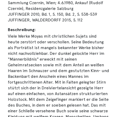
Sammlung Czernin, Wien; 4.6.1980, Ankauf (Rudolf
Czernin), Residenzgalerie Salzburg
JUFFINGER 2010, Bd. 1, S. 150, Bd. 2, S. 538-539
JUFFINGER, WALDERDORFF 2015, S. 112
Beschreibung:
Viele Werke Moyas mit christlichen Sujets sind
heute zerstört oder verschollen. Seine Bedeutung
als Porträtist ist mangels bekannter Werke bisher
nicht nachvollziehbar. Der dunkel gelockte Herr im
"Männerbildnis" erweckt mit seinen
Geheimratsecken sowie mit dem Anteil an weißen
Haaren im Schnauzer und dem gestutzten Kinn- und
Backenbart den Anschein eines Mannes im
fortgeschrittenen Alter. Mit in Falten gelegter Stirn
stützt sich der in Dreiviertelansicht gezeigte Herr
auf einen einfachen, von Astansätzen strukturierten
Holzstock. Mit dem Zeigefinger markiert er die Seite
des Buches, in dem er soeben gelesen hat. Das mit
einer Schließe versehene Buch sowie seine schwarze
Kleidung mit weißem Kragen, Manschetten, Umhang