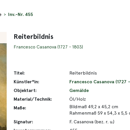
e
Inv.-Nr. 455
Reiterbildnis
Francesco Casanova (1727 - 1803)
Titel:
Reiterbildnis
Künstler*in:
Francesco Casanova (1727 -
Objektart:
Gemälde
Material/Technik:
Öl/Holz
Bildmaß 49,2 x 45,2 cm
Maße:
Rahmenmaß 59 x 54,3 x 5,5
Signatur:
F. Casanova (bez. r. u.)