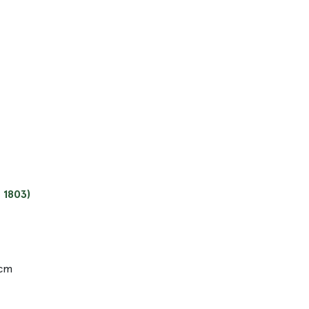
 1803)
 cm