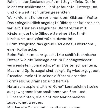
Fahne in der Seelandschaft mit Segler links. Der in
leicht verunklärendes Licht getauchte Hintergrund
und die weit nach unten gesenkten
Wolkenformationen verleihen dem Bildraum Weite.
Das spiegelbildlich angelegte Bilderpaar ist szenisch
variiert. Hier ein gelbgrüner Uferstreifen mit
Rindern, dort die Silhouette einer Stadt mit
Kirchturm und Windmühle, davor im
Bildmittelgrund das große Rad eines „Overtoom“,
einer Rollbrücke.
Beim Publikum sehr geschätzte schiffstechnische
Details wie die Takelage der im Binnengewässer
verwendeten „Smalschipe“ mit Seitenschwertern,
Mast und Sprietsegel sind sorgfältig wiedergegeben.
Ruysdael meidet in seiner differenzierenden
Formgebung Dramatik und heftige
Naturschauspiele. „Klare Ruhe“ kennzeichnet seine
ausgewogenen Kompositionen von See- und
Flussansichten, die nicht der Marinemalerei
zugeordnet werden.
Mit Jan van Goyen entwickelt er das neue