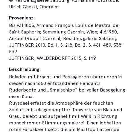
© Residenzgalerie Salzburg, Aufnahme Fotostudio
Ulrich Ghezzi, Oberalm
Provenienz:
Bis 9.11.1805, Armand François Louis de Mestral de
Saint Saphorin; Sammlung Czernin, Wien; 4.6.1980,
Ankauf (Rudolf Czernin), Residenzgalerie Salzburg
JUFFINGER 2010, Bd. 1, S. 218, Bd. 2, S. 461–489, 538-
539
JUFFINGER, WALDERDORFF 2015, S. 149
Beschreibung:
Beladen mit Fracht und Passagieren überqueren in
diesen nach 1650 entstandenen Pendants
Ruderboote und „Smalschipe“ bei voller Besegelung
einen Kanal.
Ruysdael erfasst die Atmosphäre der feuchten
Seeluft mittels gedämpfter Tonwerte von Blau und
Grau, belebt und aufgehellt mit Weiß in Richtung
monochromer Stimmungsmalerei. Einen lebhaften
roten Farbakzent setzt die am Masttop flatternde