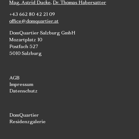
Mag. Astrid Ducke
,
Dr. Thomas Habersatter
+43 662 80 42 21 09
office@domquartier.at
DomQuartier Salzburg GmbH
Mozartplatz 10
Postfach 527
5010 Salzburg
AGB
Impressum
Datenschutz
DomQuartier
Residenzgalerie