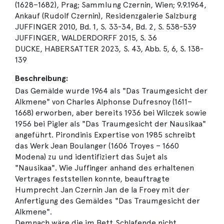
(1628–1682), Prag; Sammlung Czernin, Wien; 9.9.1964,
Ankauf (Rudolf Czernin), Residenzgalerie Salzburg
JUFFINGER 2010, Bd. 1, S. 33-34, Bd. 2, S. 538-539
JUFFINGER, WALDERDORFF 2015, S. 36
DUCKE, HABERSATTER 2023, S. 43, Abb. 5, 6, S. 138-
139
Beschreibung:
Das Gemälde wurde 1964 als "Das Traumgesicht der
Alkmene" von Charles Alphonse Dufresnoy (1611–
1668) erworben, aber bereits 1936 bei Wilczek sowie
1956 bei Pigler als "Das Traumgesicht der Nausikaa"
angeführt. Pirondinis Expertise von 1985 schreibt
das Werk Jean Boulanger (1606 Troyes – 1660
Modena) zu und identifiziert das Sujet als
"Nausikaa". Wie Juffinger anhand des erhaltenen
Vertrages feststellen konnte, beauftragte
Humprecht Jan Czernin Jan de la Froey mit der
Anfertigung des Gemäldes "Das Traumgesicht der
Alkmene".
Demnach wäre die im Bett Schlafende nicht