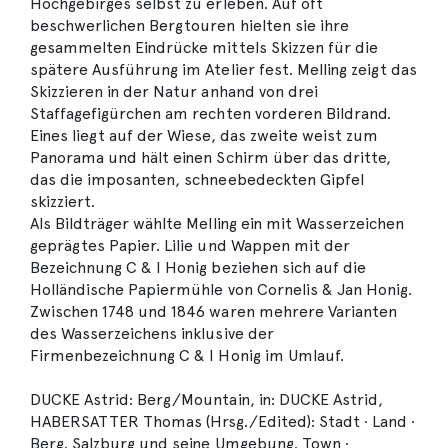
Hochgebirges selbst zu erleben. Auf oft
beschwerlichen Bergtouren hielten sie ihre
gesammelten Eindrücke mittels Skizzen für die
spätere Ausführung im Atelier fest. Melling zeigt das
Skizzieren in der Natur anhand von drei
Staffagefigürchen am rechten vorderen Bildrand.
Eines liegt auf der Wiese, das zweite weist zum
Panorama und hält einen Schirm über das dritte,
das die imposanten, schneebedeckten Gipfel
skizziert.
Als Bildträger wählte Melling ein mit Wasserzeichen
geprägtes Papier. Lilie und Wappen mit der
Bezeichnung C & I Honig beziehen sich auf die
Holländische Papiermühle von Cornelis & Jan Honig.
Zwischen 1748 und 1846 waren mehrere Varianten
des Wasserzeichens inklusive der
Firmenbezeichnung C & I Honig im Umlauf.
DUCKE Astrid: Berg/Mountain, in: DUCKE Astrid,
HABERSATTER Thomas (Hrsg./Edited): Stadt ∙ Land ∙
Berg. Salzburg und seine Umgebung. Town ∙