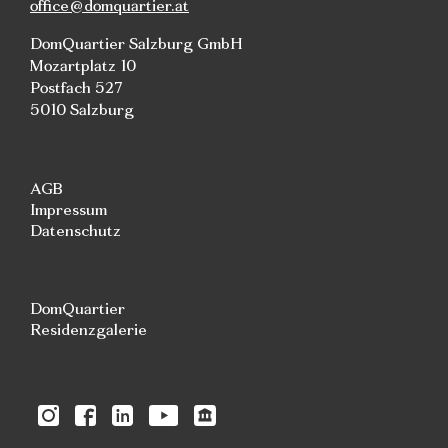
office@domquartier.at
DomQuartier Salzburg GmbH
Mozartplatz 10
Postfach 527
5010 Salzburg
AGB
Impressum
Datenschutz
DomQuartier
Residenzgalerie