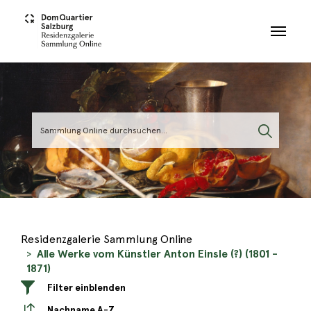
Skip to main content
Residenzgalerie Sammlung Online
Alle Werke vom Künstler Anton Einsle (?) (1801 -
1871)
Filter einblenden
Nachname A-Z