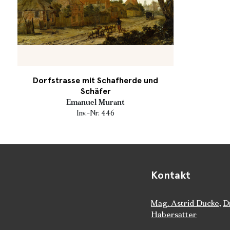
Dorfstrasse mit Schafherde und
Schäfer
Emanuel Murant
Inv.-Nr. 446
Kontakt
Mag. Astrid Ducke
,
D
Habersatter