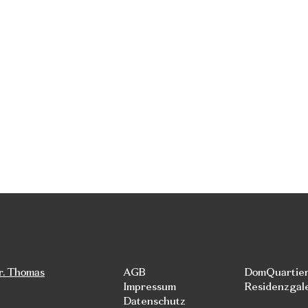
r. Thomas
AGB
DomQuartie
Impressum
Residenzgal
Datenschutz