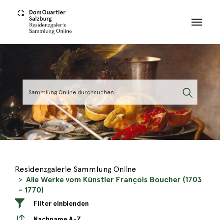
Skip to main content
Residenzgalerie Sammlung Online
Alle Werke vom Künstler François Boucher (1703
- 1770)
Filter einblenden
Nachname A-Z