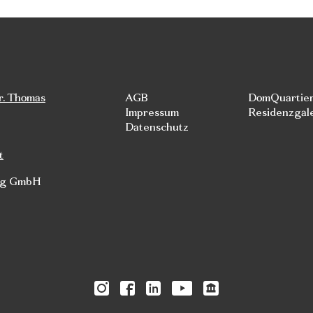
r. Thomas
AGB
DomQuartie
Impressum
Residenzgal
Datenschutz
t
rg GmbH