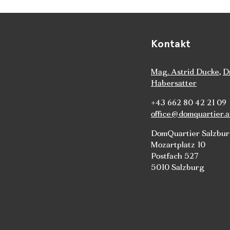
Kontakt
Mag. Astrid Ducke
,
D
Habersatter
+43 662 80 42 21 09
office@domquartier.a
DomQuartier Salzbu
Mozartplatz 10
Postfach 527
5010 Salzburg