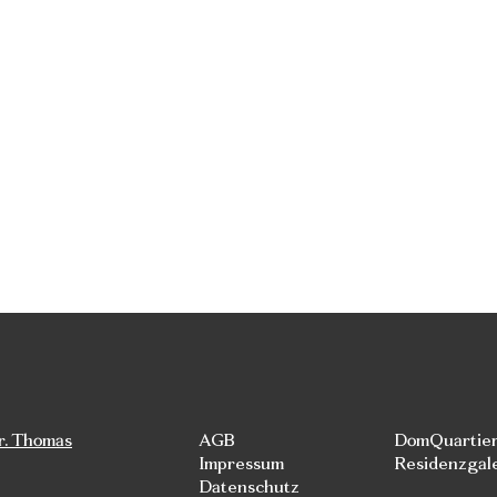
r. Thomas
AGB
DomQuartie
Impressum
Residenzgal
Datenschutz