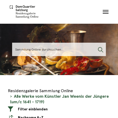
Skip to main content
Residenzgalerie Sammlung Online
Alle Werke vom Künstler Jan Weenix der Jüngere
(um/c 1641 - 1719)
Filter einblenden
Nachname A-Z