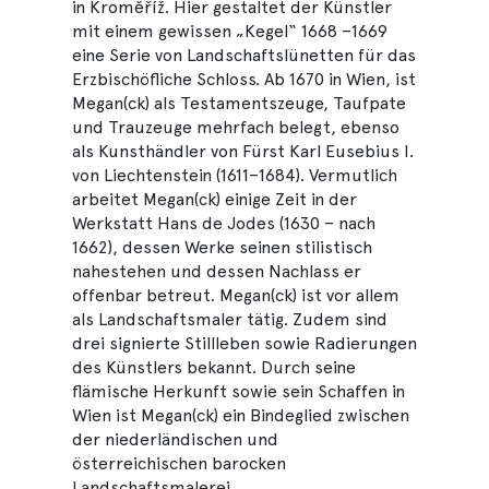
in Kroměříž. Hier gestaltet der Künstler
mit einem gewissen „Kegel“ 1668 –1669
eine Serie von Landschaftslünetten für das
Erzbischöfliche Schloss. Ab 1670 in Wien, ist
Megan(ck) als Testamentszeuge, Taufpate
und Trauzeuge mehrfach belegt, ebenso
als Kunsthändler von Fürst Karl Eusebius I.
von Liechtenstein (1611–1684). Vermutlich
arbeitet Megan(ck) einige Zeit in der
Werkstatt Hans de Jodes (1630 – nach
1662), dessen Werke seinen stilistisch
nahestehen und dessen Nachlass er
offenbar betreut. Megan(ck) ist vor allem
als Landschaftsmaler tätig. Zudem sind
drei signierte Stillleben sowie Radierungen
des Künstlers bekannt. Durch seine
flämische Herkunft sowie sein Schaffen in
Wien ist Megan(ck) ein Bindeglied zwischen
der niederländischen und
österreichischen barocken
Landschaftsmalerei.