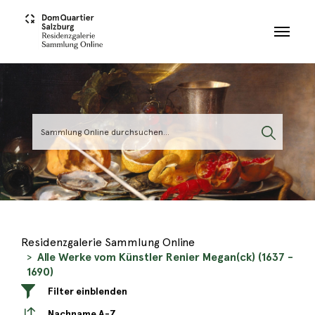
Skip to main content
Residenzgalerie Sammlung Online
Alle Werke vom Künstler Renier Megan(ck) (1637 -
1690)
Filter einblenden
Nachname A-Z