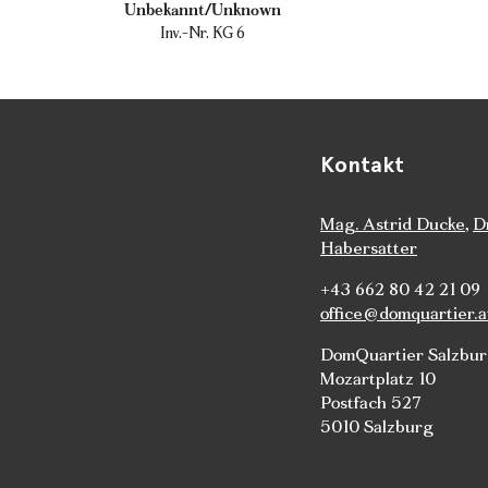
Unbekannt/Unknown
Inv.-Nr. KG 6
Kontakt
Mag. Astrid Ducke
,
D
Habersatter
+43 662 80 42 21 09
office@domquartier.a
DomQuartier Salzbu
Mozartplatz 10
Postfach 527
5010 Salzburg