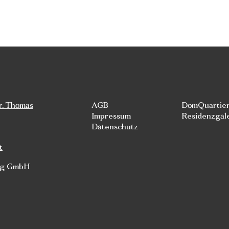
r. Thomas
AGB
DomQuartie
Impressum
Residenzgal
Datenschutz
t
rg GmbH