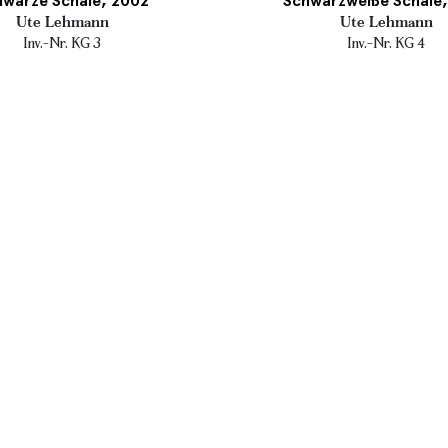
hwarze Schale, 2002
Schwarzweiße Schale
Ute Lehmann
Ute Lehmann
Inv.-Nr. KG 3
Inv.-Nr. KG 4