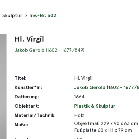
& Skulptur
Inv.-Nr. 502
Hl. Virgil
Jakob Gerold (1602 - 1677/84?)
Titel:
Hl. Virgil
Künstler*in:
Jakob Gerold (1602 - 1677/
Datierung:
1664
Objektart:
Plastik & Skulptur
Material/Technik:
Holz
Objektmaß 229 x 90 x 63 cm
Maße:
Fußplatte 60 x 111 x 79 cm