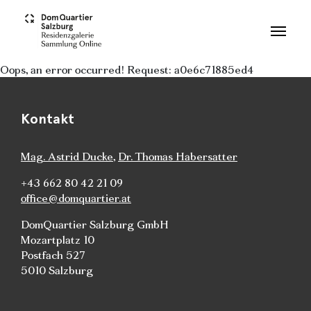
Skip to main content
Oops, an error occurred! Request: a0e6c71885ed4
Kontakt
Mag. Astrid Ducke
,
Dr. Thomas Habersatter
+43 662 80 42 21 09
office@domquartier.at
DomQuartier Salzburg GmbH
Mozartplatz 10
Postfach 527
5010 Salzburg