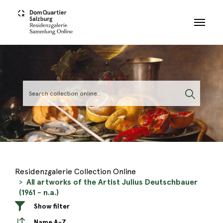
Skip to main content
Residenzgalerie Collection Online
All artworks of the Artist Julius Deutschbauer
(1961 - n.a.)
Show filter
Name A-Z