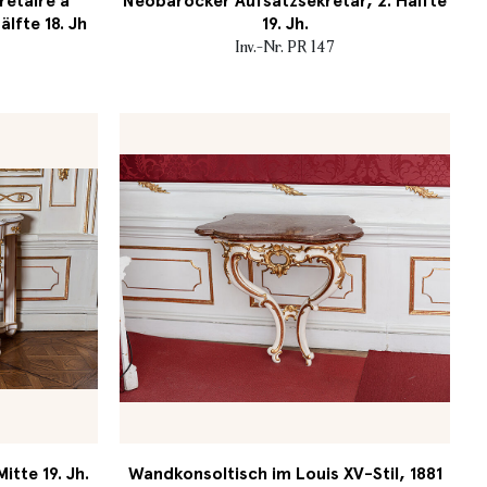
retaire a
Neobarocker Aufsatzsekretär, 2. Hälfte
älfte 18. Jh
19. Jh.
Inv.-Nr. PR 147
tte 19. Jh.
Wandkonsoltisch im Louis XV-Stil, 1881