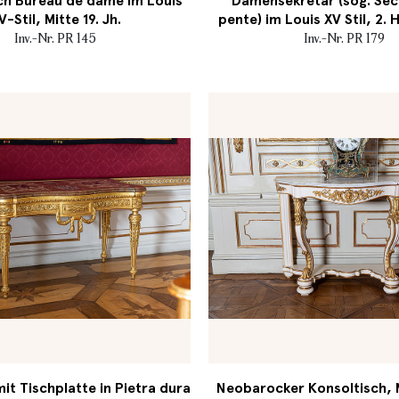
ch Bureau de dame im Louis
Damensekretär (sog. Séc
V-Stil, Mitte 19. Jh.
pente) im Louis XV Stil, 2. H
Inv.-Nr. PR 145
Inv.-Nr. PR 179
it Tischplatte in Pietra dura
Neobarocker Konsoltisch, Mi