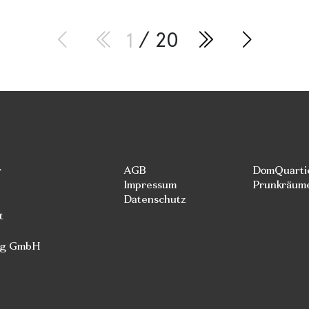
1
/ 20
r
AGB
DomQuarti
Impressum
Prunkräum
Datenschutz
t
rg GmbH