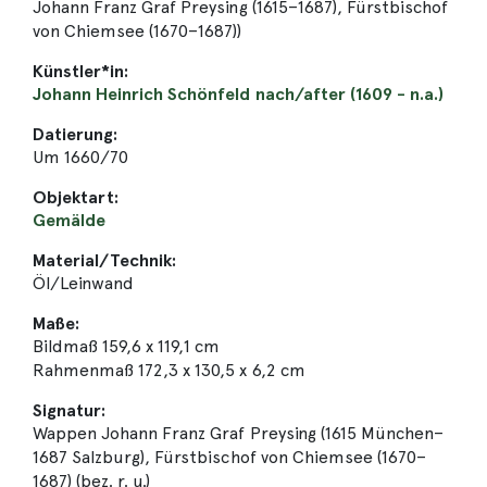
Johann Franz Graf Preysing (1615–1687), Fürstbischof
von Chiemsee (1670–1687))
Künstler*in:
Johann Heinrich Schönfeld nach/after (1609 - n.a.)
Datierung:
Um 1660/70
Objektart:
Gemälde
Material/Technik:
Öl/Leinwand
Maße:
Bildmaß 159,6 x 119,1 cm
Rahmenmaß 172,3 x 130,5 x 6,2 cm
Signatur:
Wappen Johann Franz Graf Preysing (1615 München–
1687 Salzburg), Fürstbischof von Chiemsee (1670–
1687) (bez. r. u.)