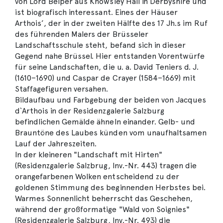
von Lord Belper aus Knowsley Hall in Derbyshire und
ist biografisch interessant. Eines der Häuser
Arthois’, der in der zweiten Hälfte des 17 Jh.s im Ruf
des führenden Malers der Brüsseler
Landschaftsschule steht, befand sich in dieser
Gegend nahe Brüssel. Hier entstanden Vorentwürfe
für seine Landschaften, die u. a. David Teniers d. J.
(1610–1690) und Caspar de Crayer (1584–1669) mit
Staffagefiguren versahen.
Bildaufbau und Farbgebung der beiden von Jacques
d`Arthois in der Residenzgalerie Salzburg
befindlichen Gemälde ähneln einander. Gelb- und
Brauntöne des Laubes künden vom unaufhaltsamen
Lauf der Jahreszeiten.
In der kleineren "Landschaft mit Hirten"
(Residenzgalerie Salzbrug, Inv.-Nr. 443) tragen die
orangefarbenen Wolken entscheidend zu der
goldenen Stimmung des beginnenden Herbstes bei.
Warmes Sonnenlicht beherrscht das Geschehen,
während der großformatige "Wald von Soignies"
(Residenzgalerie Salzburg, Inv.-Nr. 493) die