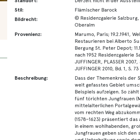
Standort:
Derzeit nicht in der Ausstel
Stil:
Flämischer Barock
© Residenzgalerie Salzburg,
Bildrecht:
Oberalm
Provenienz:
Marumo, Paris; 19.2.1941, Wel
Restaurieren bei Alberto Susa
Bergung St. Peter Depot; 11
nach 1952 Residenzgalerie S
JUFFINGER, PLASSER 2007, S
JUFFINGER 2010, Bd. 1, S. 73
Beschreibung:
Dass der Themenkreis der S
weit gefasstes Gebiet umsch
Beispiels aufzeigen. So zähl
fünf törichten Jungfrauen (M
mittelalterlichen Portalgew
vom rechten Weg abzukommen
(1578–1623) präsentiert das 
in einem wohlhabenden, groß
Jungfrauen geben sich den s
und Unterhaltung sowie dem