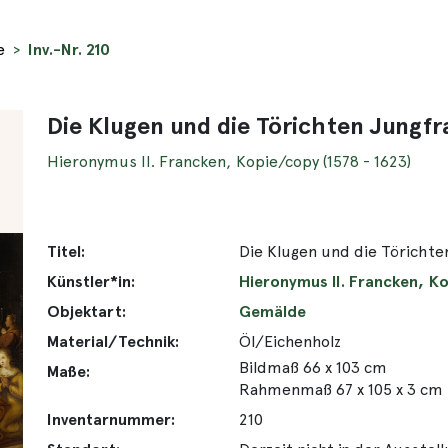
e
Inv.-Nr. 210
Die Klugen und die Törichten Jungf
Hieronymus II. Francken, Kopie/copy (1578 - 1623)
Titel:
Die Klugen und die Törichte
Künstler*in:
Hieronymus II. Francken, Ko
Objektart:
Gemälde
Material/Technik:
Öl/Eichenholz
Bildmaß 66 x 103 cm
Maße:
Rahmenmaß 67 x 105 x 3 cm
Inventarnummer:
210