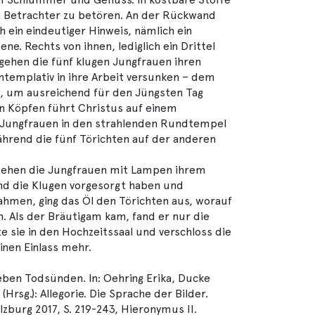
n Betrachter zu betören. An der Rückwand
h ein eindeutiger Hinweis, nämlich ein
ne. Rechts von ihnen, lediglich ein Drittel
gehen die fünf klugen Jungfrauen ihren
ontemplativ in ihre Arbeit versunken – dem
, um ausreichend für den Jüngsten Tag
en Köpfen führt Christus auf einem
 Jungfrauen in den strahlenden Rundtempel
hrend die fünf Törichten auf der anderen
 gehen die Jungfrauen mit Lampen ihrem
d die Klugen vorgesorgt haben und
hmen, ging das Öl den Törichten aus, worauf
 Als der Bräutigam kam, fand er nur die
e sie in den Hochzeitssaal und verschloss die
inen Einlass mehr.
ben Todsünden. In: Oehring Erika, Ducke
Hrsg.): Allegorie. Die Sprache der Bilder.
lzburg 2017, S. 219-243, Hieronymus II.