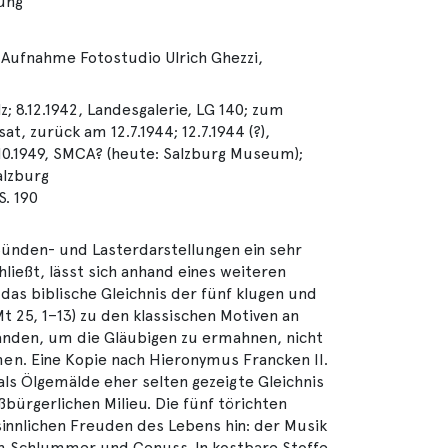
lung
 Aufnahme Fotostudio Ulrich Ghezzi,
z; 8.12.1942, Landesgalerie, LG 140; zum
t, zurück am 12.7.1944; 12.7.1944 (?),
.10.1949, SMCA? (heute: Salzburg Museum);
alzburg
. 190
ünden- und Lasterdarstellungen ein sehr
ließt, lässt sich anhand eines weiteren
t das biblische Gleichnis der fünf klugen und
t 25, 1–13) zu den klassischen Motiven an
änden, um die Gläubigen zu ermahnen, nicht
. Eine Kopie nach Hieronymus Francken II.
als Ölgemälde eher selten gezeigte Gleichnis
bürgerlichen Milieu. Die fünf törichten
innlichen Freuden des Lebens hin: der Musik
 Schlummer und Genuss. In kostbare Stoffe