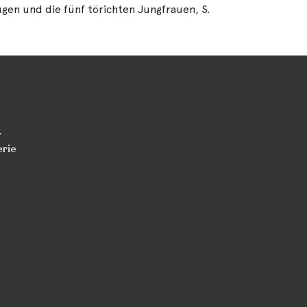
ugen und die fünf törichten Jungfrauen, S.
r
erie