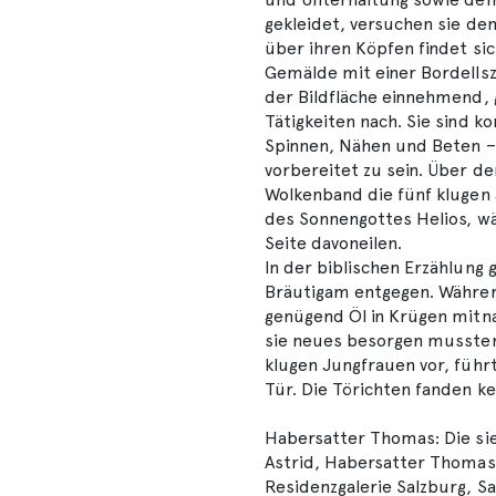
gekleidet, versuchen sie de
über ihren Köpfen findet sic
Gemälde mit einer Bordellsze
der Bildfläche einnehmend, 
Tätigkeiten nach. Sie sind k
Spinnen, Nähen und Beten –
vorbereitet zu sein. Über d
Wolkenband die fünf klugen
des Sonnengottes Helios, wä
Seite davoneilen.
In der biblischen Erzählung
Bräutigam entgegen. Währen
genügend Öl in Krügen mitna
sie neues besorgen mussten.
klugen Jungfrauen vor, führt
Tür. Die Törichten fanden ke
Habersatter Thomas: Die sie
Astrid, Habersatter Thomas (
Residenzgalerie Salzburg, Sa