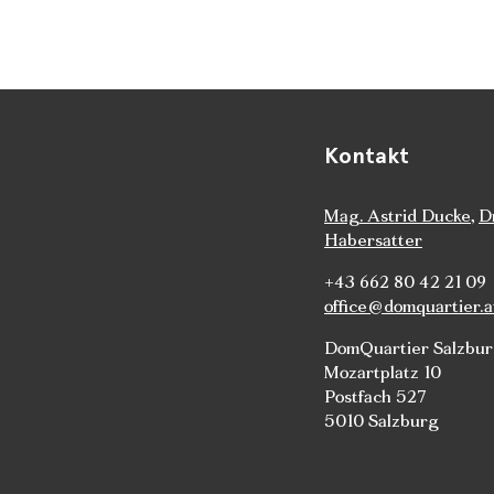
Kontakt
Mag. Astrid Ducke
,
D
Habersatter
+43 662 80 42 21 09
office@domquartier.a
DomQuartier Salzbu
Mozartplatz 10
Postfach 527
5010 Salzburg