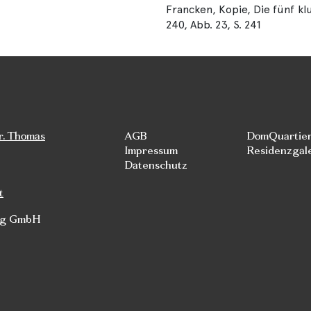
Francken, Kopie, Die fünf kl
240, Abb. 23, S. 241
r. Thomas
AGB
DomQuartie
Impressum
Residenzgal
Datenschutz
t
rg GmbH