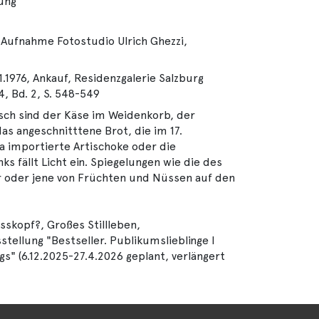
lung
 Aufnahme Fotostudio Ulrich Ghezzi,
1.1976, Ankauf, Residenzgalerie Salzburg
4, Bd. 2, S. 548-549
isch sind der Käse im Weidenkorb, der
as angeschnitttene Brot, die im 17.
 importierte Artischoke oder die
nks fällt Licht ein. Spiegelungen wie die des
r oder jene von Früchten und Nüssen auf den
sskopf?, Großes Stillleben,
tellung "Bestseller. Publikumslieblinge I
gs" (6.12.2025-27.4.2026 geplant, verlängert