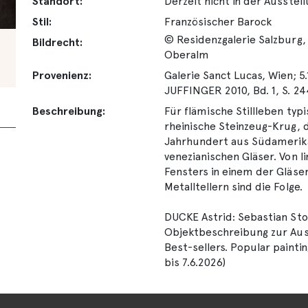
Standort:
Derzeit nicht in der Ausstel
Stil:
Französischer Barock
© Residenzgalerie Salzburg,
Bildrecht:
Oberalm
Provenienz:
Galerie Sanct Lucas, Wien; 5.
JUFFINGER 2010, Bd. 1, S. 24
Beschreibung:
Für flämische Stillleben typ
rheinische Steinzeug-Krug, d
Jahrhundert aus Südamerika
venezianischen Gläser. Von li
Fensters in einem der Gläse
Metalltellern sind die Folge.
DUCKE Astrid: Sebastian Sto
Objektbeschreibung zur Auss
Best-sellers. Popular paintin
bis 7.6.2026)