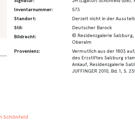
Signatur:
JH (Ligatur) Schönfeld (bez. 
Inventarnummer:
573
Standort:
Derzeit nicht in der Ausstel
Stil:
Deutscher Barock
© Residenzgalerie Salzburg,
Bildrecht:
Oberalm
Provenienz:
Vermutlich aus der 1803 a
des Erzstiftes Salzburg stam
Ankauf, Residenzgalerie Sal
JUFFINGER 2010, Bd. 1, S. 23
h Schönfeld