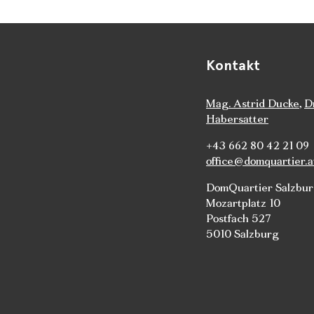
Kontakt
Mag. Astrid Ducke
,
D
Habersatter
+43 662 80 42 21 09
office@domquartier.a
DomQuartier Salzbu
Mozartplatz 10
Postfach 527
5010 Salzburg