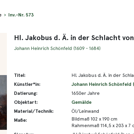
e
Inv.-Nr. 573
Hl. Jakobus d. Ä. in der Schlacht von
Johann Heinrich Schönfeld (1609 - 1684)
Titel:
Hl. Jakobus d. Ä. in der Schl
Künstler*in:
Johann Heinrich Schönfeld (
Datierung:
1650er Jahre
Objektart:
Gemälde
Material/Technik:
Öl/Leinwand
Bildmaß 102 x 190 cm
Maße:
Rahmenmaß 114,5 x 203 x 7