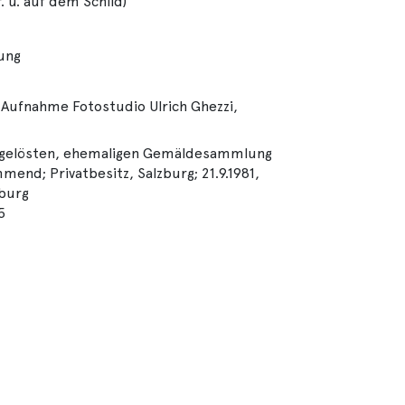
r. u. auf dem Schild)
lung
 Aufnahme Fotostudio Ulrich Ghezzi,
ufgelösten, ehemaligen Gemäldesammlung
mend; Privatbesitz, Salzburg; 21.9.1981,
zburg
5