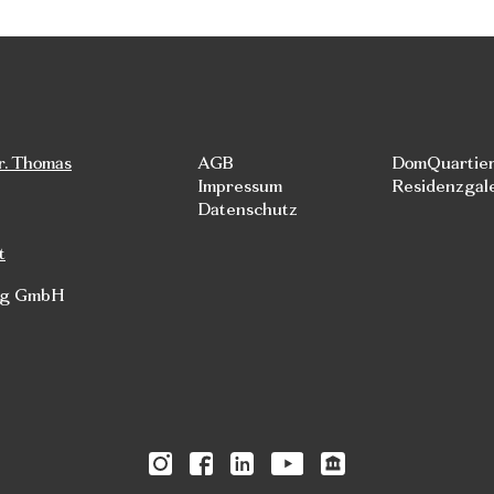
r. Thomas
AGB
DomQuartie
Impressum
Residenzgal
Datenschutz
t
rg GmbH