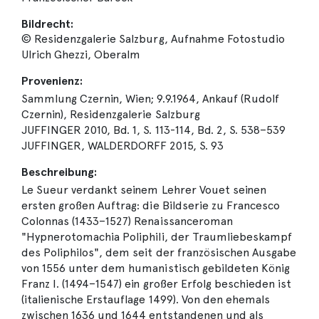
Bildrecht:
© Residenzgalerie Salzburg, Aufnahme Fotostudio
Ulrich Ghezzi, Oberalm
Provenienz:
Sammlung Czernin, Wien; 9.9.1964, Ankauf (Rudolf
Czernin), Residenzgalerie Salzburg
JUFFINGER 2010, Bd. 1, S. 113-114, Bd. 2, S. 538–539
JUFFINGER, WALDERDORFF 2015, S. 93
Beschreibung:
Le Sueur verdankt seinem Lehrer Vouet seinen
ersten großen Auftrag: die Bildserie zu Francesco
Colonnas (1433–1527) Renaissanceroman
"Hypnerotomachia Poliphili, der Traumliebeskampf
des Poliphilos", dem seit der französischen Ausgabe
von 1556 unter dem humanistisch gebildeten König
Franz I. (1494–1547) ein großer Erfolg beschieden ist
(italienische Erstauflage 1499). Von den ehemals
zwischen 1636 und 1644 entstandenen und als