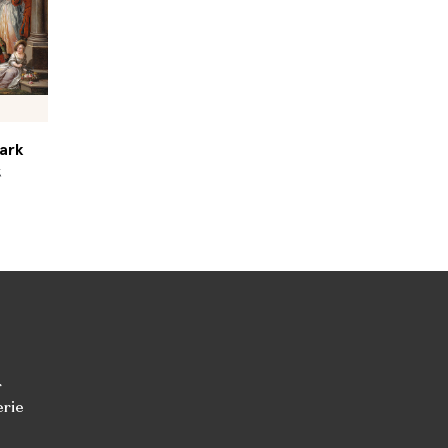
ark
k
r
erie