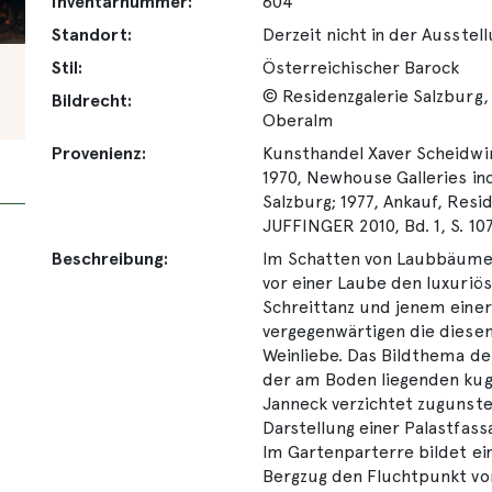
Inventarnummer:
604
Standort:
Derzeit nicht in der Ausstel
Stil:
Österreichischer Barock
© Residenzgalerie Salzburg,
Bildrecht:
Oberalm
Provenienz:
Kunsthandel Xaver Scheidwi
1970, Newhouse Galleries inc
Salzburg; 1977, Ankauf, Resi
JUFFINGER 2010, Bd. 1, S. 10
Beschreibung:
Im Schatten von Laubbäumen 
vor einer Laube den luxuri
Schreittanz und jenem einer
vergegenwärtigen die diese
Weinliebe. Das Bildthema de
der am Boden liegenden kuge
Janneck verzichtet zugunste
Darstellung einer Palastfass
Im Gartenparterre bildet e
Bergzug den Fluchtpunkt vo