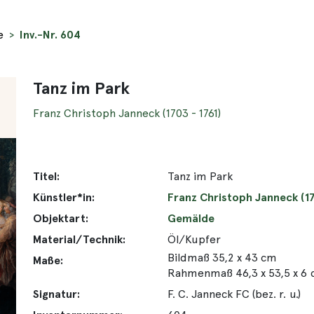
e
Inv.-Nr. 604
Tanz im Park
Franz Christoph Janneck (1703 - 1761)
Titel:
Tanz im Park
Künstler*in:
Franz Christoph Janneck (17
Objektart:
Gemälde
Material/Technik:
Öl/Kupfer
Bildmaß 35,2 x 43 cm
Maße:
Rahmenmaß 46,3 x 53,5 x 6
Signatur:
F. C. Janneck FC (bez. r. u.)