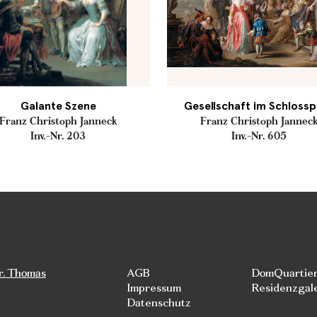
Galante Szene
Gesellschaft im Schlossp
Franz Christoph Janneck
Franz Christoph Jannec
Inv.-Nr. 203
Inv.-Nr. 605
r. Thomas
AGB
DomQuartie
Impressum
Residenzgal
Datenschutz