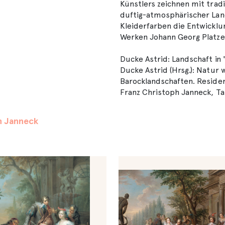
Künstlers zeichnen mit trad
duftig-atmosphärischer Lan
Kleiderfarben die Entwicklu
Werken Johann Georg Platzer
Ducke Astrid: Landschaft in
Ducke Astrid (Hrsg.): Natur 
Barocklandschaften. Residenz
Franz Christoph Janneck, Tanz
h Janneck