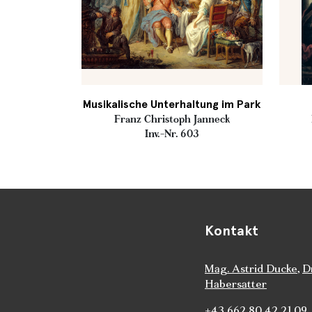
Musikalische Unterhaltung im Park
Franz Christoph Janneck
Inv.-Nr. 603
Kontakt
Mag. Astrid Ducke
,
D
Habersatter
+43 662 80 42 21 09