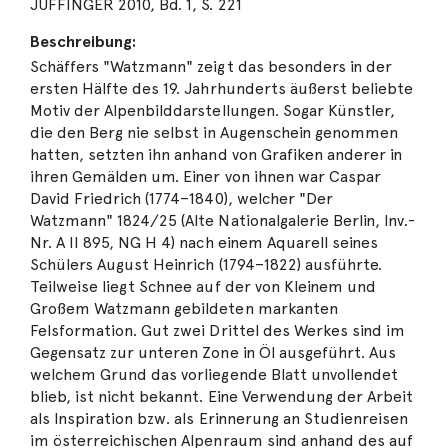
JUFFINGER 2010, Bd. 1, S. 221
Beschreibung:
Schäffers "Watzmann" zeigt das besonders in der
ersten Hälfte des 19. Jahrhunderts äußerst beliebte
Motiv der Alpenbilddarstellungen. Sogar Künstler,
die den Berg nie selbst in Augenschein genommen
hatten, setzten ihn anhand von Grafiken anderer in
ihren Gemälden um. Einer von ihnen war Caspar
David Friedrich (1774–1840), welcher "Der
Watzmann" 1824/25 (Alte Nationalgalerie Berlin, Inv.-
Nr. A II 895, NG H 4) nach einem Aquarell seines
Schülers August Heinrich (1794–1822) ausführte.
Teilweise liegt Schnee auf der von Kleinem und
Großem Watzmann gebildeten markanten
Felsformation. Gut zwei Drittel des Werkes sind im
Gegensatz zur unteren Zone in Öl ausgeführt. Aus
welchem Grund das vorliegende Blatt unvollendet
blieb, ist nicht bekannt. Eine Verwendung der Arbeit
als Inspiration bzw. als Erinnerung an Studienreisen
im österreichischen Alpenraum sind anhand des auf