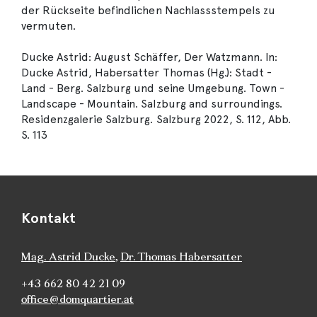
der Rückseite befindlichen Nachlassstempels zu
vermuten.
Ducke Astrid: August Schäffer, Der Watzmann. In:
Ducke Astrid, Habersatter Thomas (Hg.): Stadt -
Land - Berg. Salzburg und seine Umgebung. Town -
Landscape - Mountain. Salzburg and surroundings.
Residenzgalerie Salzburg. Salzburg 2022, S. 112, Abb.
S. 113
Kontakt
Mag. Astrid Ducke
,
Dr. Thomas Habersatter
+43 662 80 42 21 09
office@domquartier.at