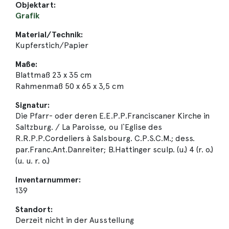
Objektart:
Grafik
Material/Technik:
Kupferstich/Papier
Maße:
Blattmaß 23 x 35 cm
Rahmenmaß 50 x 65 x 3,5 cm
Signatur:
Die Pfarr- oder deren E.E.P.P.Franciscaner Kirche in
Saltzburg. / La Paroisse, ou l`Eglise des
R.R.P.P.Cordeliers à Salsbourg. C.P.S.C.M.; dess.
par.Franc.Ant.Danreiter; B.Hattinger sculp. (u.) 4 (r. o.)
(u. u. r. o.)
Inventarnummer:
139
Standort:
Derzeit nicht in der Ausstellung