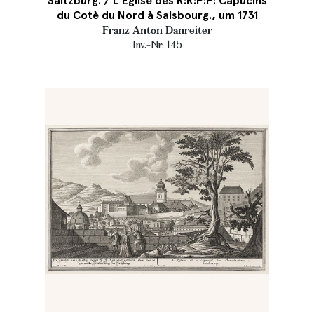
Saltzburg. / L`Eglise des R:R:P:P: Capucins
du Cotè du Nord à Salsbourg., um 1731
Franz Anton Danreiter
Inv.-Nr. 145