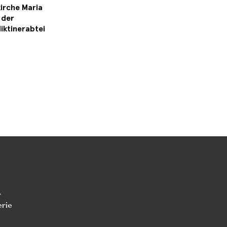
irche Maria
 der
iktinerabtei
r
erie