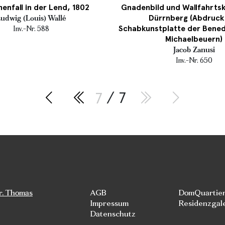
enfall in der Lend, 1802
Gnadenbild und Wallfahrtsk
Dürrnberg (Abdruck
udwig (Louis) Wallé
Schabkunstplatte der Bened
Inv.-Nr. 588
Michaelbeuern)
Jacob Zanusi
Inv.-Nr. 650
7
/ 7
r. Thomas
AGB
DomQuartie
Impressum
Residenzgal
Datenschutz