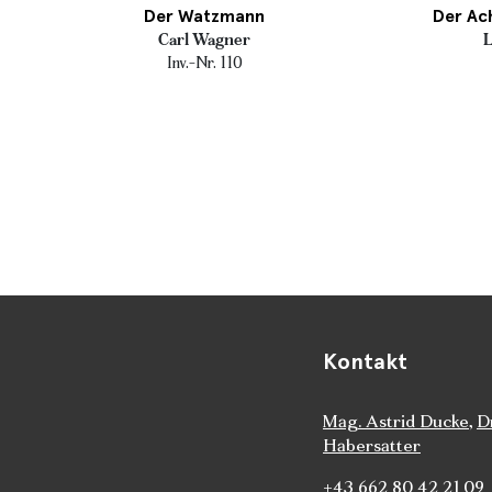
Der Watzmann
Der Ach
Carl Wagner
L
Inv.-Nr. 110
Kontakt
Mag. Astrid Ducke
,
D
Habersatter
+43 662 80 42 21 09