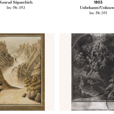
1803
Konrad Sŭpanchich
Inv.-Nr. 593
Unbekannt/Unkno
Inv.-Nr. 591