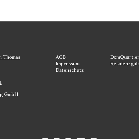
r. Thomas
AGB
DomQuartie
Impressum
Residenzgal
Datenschutz
t
rg GmbH