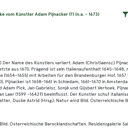
ke vom Künstler Adam Pijnacker (?) (n.a. - 1673)
r Name des Künstlers variiert: Adam (Christiaensz.) Pijnacke
letzte aus 1670. Prägend ist sein Italienaufenthalt 1645–1648,
 (1654–1655) mit Arbeiten für den Brandenburger Hof. 1657 ist
). Pijnacker ist 1658–1661 in Schiedam, 1661–1670 in Amsterd
 Adam Pick, Jan Gabrielsz. Sonjé und Gijsbert Verhoek. Pijnac
an Laer (1599 –1642?) beeinflusst. Der Künstler schuf italian
ter, Ducke Astrid (Hrsg.): Natur wird Bild. Österreichische 
 Bild. Österreichische Barocklandschaften. Residenzgalerie Sal