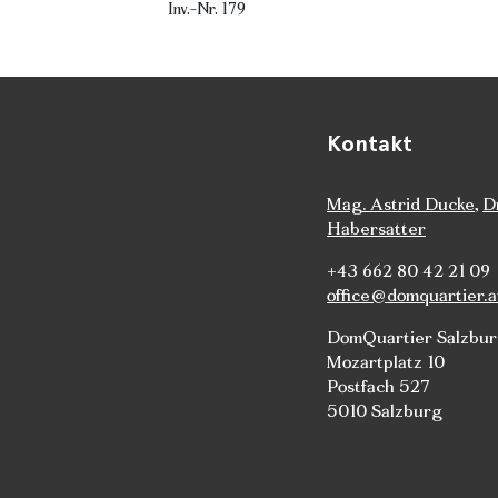
Inv.-Nr. 179
Kontakt
Mag. Astrid Ducke
,
D
Habersatter
+43 662 80 42 21 09
office@domquartier.a
DomQuartier Salzbu
Mozartplatz 10
Postfach 527
5010 Salzburg