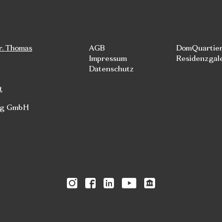
r. Thomas
AGB
DomQuartie
Impressum
Residenzgal
Datenschutz
t
rg GmbH