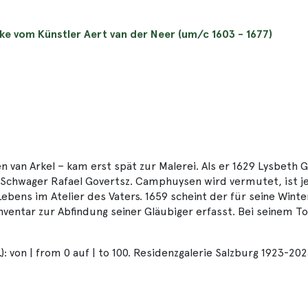
ke vom Künstler Aert van der Neer (um/c 1603 - 1677)
n van Arkel – kam erst spät zur Malerei. Als er 1629 Lysbeth
em Schwager Rafael Govertsz. Camphuysen wird vermutet, ist j
 Lebens im Atelier des Vaters. 1659 scheint der für seine Wi
Inventar zur Abfindung seiner Gläubiger erfasst. Bei seinem T
: von | from 0 auf | to 100. Residenzgalerie Salzburg 1923-202