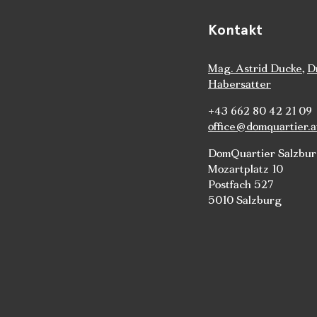
Kontakt
Mag. Astrid Ducke
,
D
Habersatter
+43 662 80 42 21 09
office@domquartier.a
DomQuartier Salzbu
Mozartplatz 10
Postfach 527
5010 Salzburg