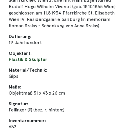
(Karlskirche), Wien 2. Ehe mit Hans Eugen Alfred
Rudolf Hugo Wilhelm Vivenot (geb. 18.10.1865 Wien)
geschlossen am 11.8.1934 Pfarrkirche St. Elisabeth
Wien IV. Residenzgalerie Salzburg (in memoriam
Roman Szalay - Schenkung von Anna Szalay)
Datierung:
19. Jahrhundert
Objektart:
Plastik & Skulptur
Material/Technik:
Gips
Maße:
Objektmaß 51 x 43 x 26 cm
Signatur:
Fellinger (?) (bez. r. hinten:)
Inventarnummer:
682