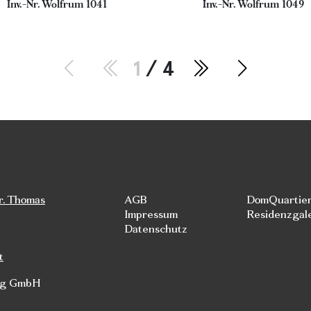
Inv.-Nr. Wolfrum 1041
Inv.-Nr. Wolfrum 1049
1
/ 4
r. Thomas
AGB
DomQuartie
Impressum
Residenzgal
Datenschutz
t
rg GmbH