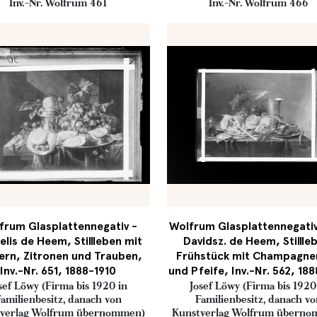
Inv.-Nr. Wolfrum 461
Inv.-Nr. Wolfrum 466
frum Glasplattennegativ -
Wolfrum Glasplattennegativ
elis de Heem, Stillleben mit
Davidsz. de Heem, Stillle
ern, Zitronen und Trauben,
Frühstück mit Champagne
Inv.-Nr. 651, 1888-1910
und Pfeife, Inv.-Nr. 562, 18
sef Löwy (Firma bis 1920 in
Josef Löwy (Firma bis 1920
amilienbesitz, danach von
Familienbesitz, danach v
verlag Wolfrum übernommen)
Kunstverlag Wolfrum übern