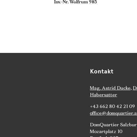
Inv.-Nr. Wolfrum 985
Kontakt
Mag. Astrid Ducke
,
D
Habersatter
+43 662 80 42 21 09
office@domquartier.a
DomQuartier Salzbu
Mozartplatz 10