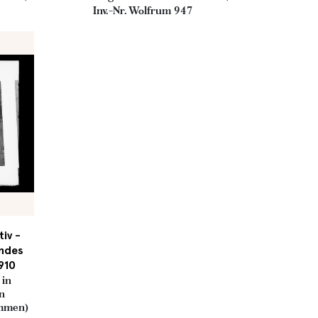
Inv.-Nr. Wolfrum 947
iv -
endes
1910
 in
on
ommen)