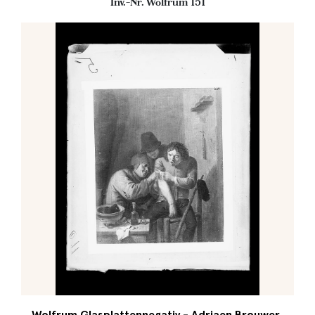
Inv.-Nr. Wolfrum 151
Wolfrum Glasplattennegativ - Adriaen Brouwer,