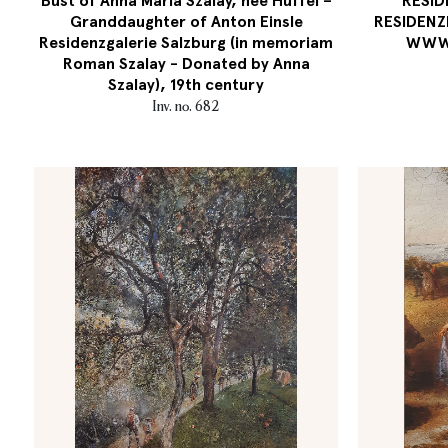
Bust of Anna Maria Szalay, née Hüffel –
RESID
Granddaughter of Anton Einsle
RESIDENZ
Residenzgalerie Salzburg (in memoriam
WWW.
Roman Szalay - Donated by Anna
Szalay), 19th century
Inv. no. 682