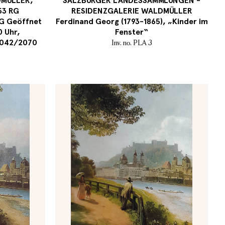
MÜLLER,
SALZBURGER LANDESSAMMLUNGEN -
53 RG
RESIDENZGALERIE WALDMÜLLER
G Geöffnet
Ferdinand Georg (1793-1865), „Kinder im
0 Uhr,
Fenster“
 8042/2070
Inv. no. PLA 3