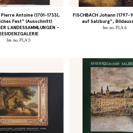
ierre Antoine (1701-1733),
FISCHBACH Johann (1797-18
iches Fest“ (Ausschnitt)
auf Salzburg“, Bildaus
GER LANDESSAMMLUNGEN -
Inv. no. PLA 6
RESIDENZGALERIE
Inv. no. PLA 5