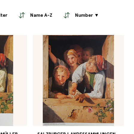
lter
Name A-Z
Number ▼