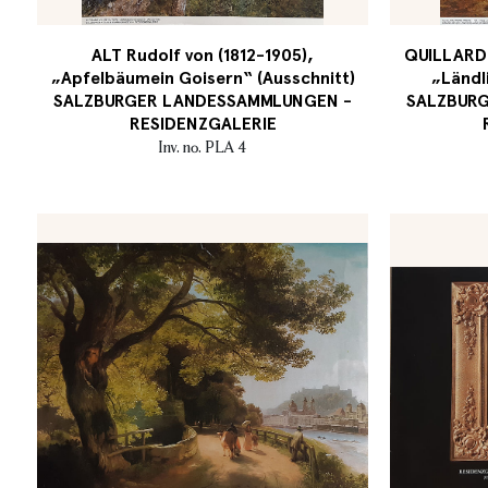
ALT Rudolf von (1812-1905),
QUILLARD P
„Apfelbäumein Goisern“ (Ausschnitt)
„Ländl
SALZBURGER LANDESSAMMLUNGEN -
SALZBUR
RESIDENZGALERIE
Inv. no. PLA 4