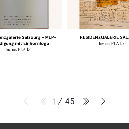
nzgalerie Salzburg - MUP-
RESIDENZGALERIE SA
digung mit Einhornlogo
Inv. no. PLA 15
Inv. no. PLA 13
1
/ 45