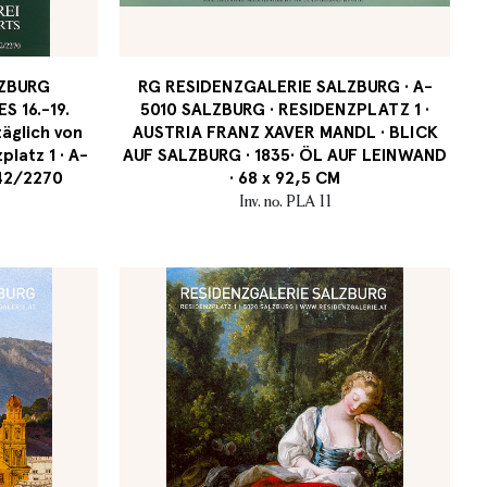
LZBURG
RG RESIDENZGALERIE SALZBURG · A-
 16.-19.
5010 SALZBURG · RESIDENZPLATZ 1 ·
äglich von
AUSTRIA FRANZ XAVER MANDL · BLICK
platz 1 · A-
AUF SALZBURG · 1835· ÖL AUF LEINWAND
042/2270
· 68 x 92,5 CM
Inv. no. PLA 11