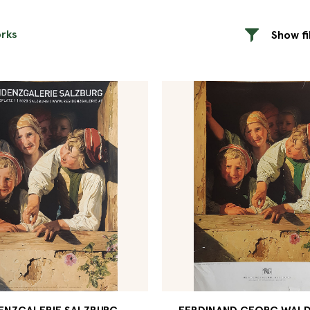
orks
Show fi