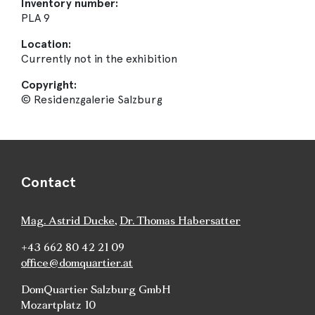
Inventory number:
PLA 9
Location:
Currently not in the exhibition
Copyright:
© Residenzgalerie Salzburg
Contact
Mag. Astrid Ducke
,
Dr. Thomas Habersatter
+43 662 80 42 21 09
office@domquartier.at
DomQuartier Salzburg GmbH
Mozartplatz 10