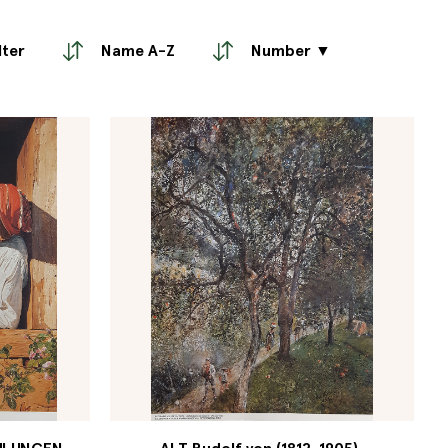
lter
Name A-Z
Number ▼