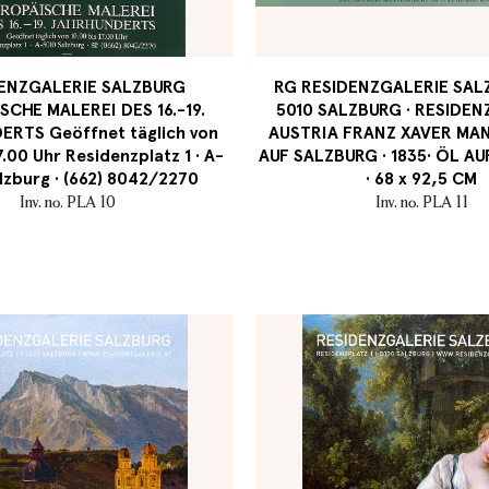
ENZGALERIE SALZBURG
RG RESIDENZGALERIE SALZ
SCHE MALEREI DES 16.-19.
5010 SALZBURG · RESIDENZ
RTS Geöffnet täglich von
AUSTRIA FRANZ XAVER MAN
7.00 Uhr Residenzplatz 1 · A-
AUF SALZBURG · 1835· ÖL A
lzburg · (662) 8042/2270
· 68 x 92,5 CM
Inv. no. PLA 10
Inv. no. PLA 11