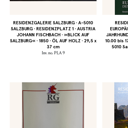
RESIDENZGALERIE SALZBURG · A-5010
RESID
SALZBURG · RESIDENZPLATZ 1 · AUSTRIA
EUROPÄI
JOHANN FISCHBACH · »BLICK AUF
JAHRHUNDE
SALZBURG« · 1850 · ÖL AUF HOLZ · 29,5 x
10.00 bis 1
37 cm
5010 Sa
Inv. no. PLA 9