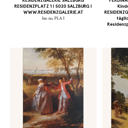
RESIDENZGALERIE SALZBURG
FERDIN
RESIDENZPLATZ 1 I 5020 SALZBURG I
Kind
WWW.RESIDENZGALERIE.AT
RESIDENZG
tägli
Inv. no. PLA 1
Residenzp