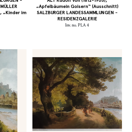
LUNGEN -
ALT Rudolf von (1812-1905),
DMÜLLER
„Apfelbäumein Goisern“ (Ausschnitt)
, „Kinder im
SALZBURGER LANDESSAMMLUNGEN -
RESIDENZGALERIE
Inv. no. PLA 4