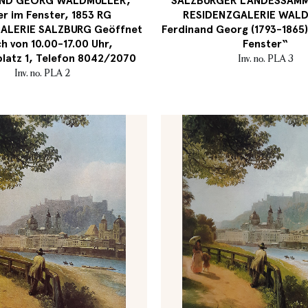
AND GEORG WALDMÜLLER,
SALZBURGER LANDESSAMM
er im Fenster, 1853 RG
RESIDENZGALERIE WAL
ALERIE SALZBURG Geöffnet
Ferdinand Georg (1793-1865)
ch von 10.00-17.00 Uhr,
Fenster“
latz 1, Telefon 8042/2070
Inv. no. PLA 3
Inv. no. PLA 2